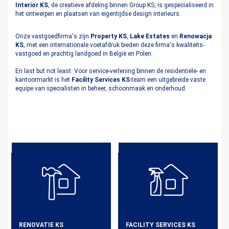
Interior KS
, de creatieve afdeling binnen Group KS, is gespecialiseerd in
het ontwerpen en plaatsen van eigentijdse design interieurs.
Onze vastgoedfirma's zijn
Property KS
,
Lake Estates
en
Renowacja
KS
, met een internationale voetafdruk bieden deze firma's kwaliteits-
vastgoed en prachtig landgoed in België en Polen.
En last but not least: Voor service-verlening binnen de residentiële- en
kantoormarkt is het
Facility Services KS
-team een uitgebreide vaste
equipe van specialisten in beheer, schoonmaak en onderhoud.
RENOVATIE KS
FACILITY SERVICES KS