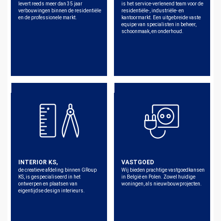
levert reeds meer dan 35 jaar
is het service-verlenend team voor de
verbouwingen binnen de residentiële
residentiële-, industriële- en
en de professionele markt.
kantoormarkt. Een uitgebreide vaste
equipe van specialisten in beheer,
schoonmaak, en onderhoud.
INTERIOR KS,
VASTGOED
de creatieve afdeling binnen GRoup
Wij bieden prachtige vastgoedkansen
KS, is gespecialiseerd in het
in België en Polen. Zowel huidige
ontwerpen en plaatsen van
woningen, als nieuwbouwprojecten.
eigentijdse design interieurs.