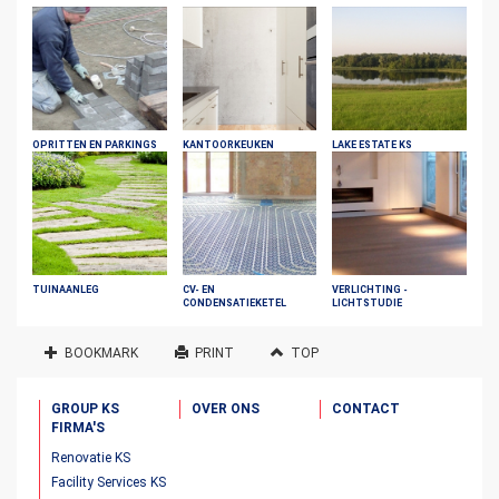
OPRITTEN EN PARKINGS
KANTOORKEUKEN
LAKE ESTATE KS
TUINAANLEG
CV- EN
VERLICHTING -
CONDENSATIEKETEL
LICHTSTUDIE
BOOKMARK
PRINT
TOP
GROUP KS
OVER ONS
CONTACT
FIRMA'S
Renovatie KS
Facility Services KS